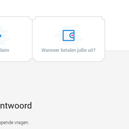
claim
Wanneer betalen jullie uit?
 antwoord
opende vragen.