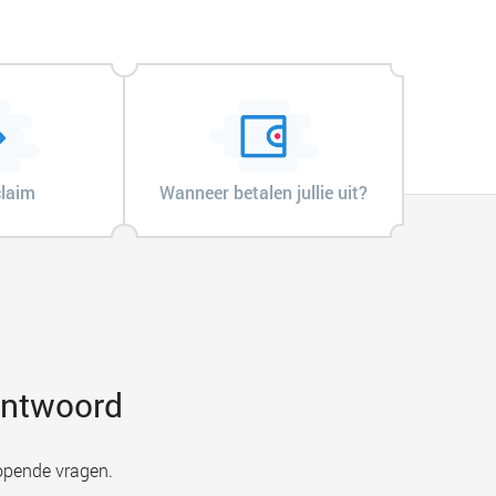
claim
Wanneer betalen jullie uit?
 antwoord
opende vragen.