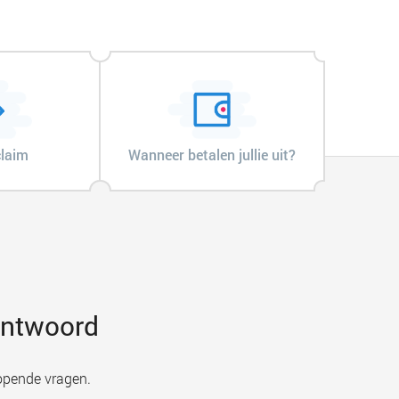
claim
Wanneer betalen jullie uit?
 antwoord
opende vragen.