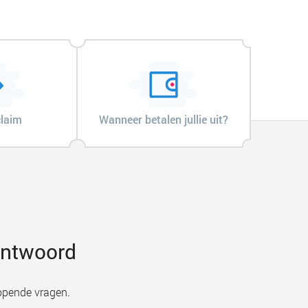
claim
Wanneer betalen jullie uit?
 antwoord
opende vragen.