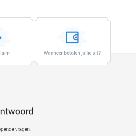
claim
Wanneer betalen jullie uit?
 antwoord
opende vragen.