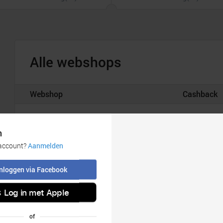
Alle webshops
Webshop
Cashback
Banggood
6,00%
Coolblue
2,25%
eBay
5,00%
fnac
4,00%