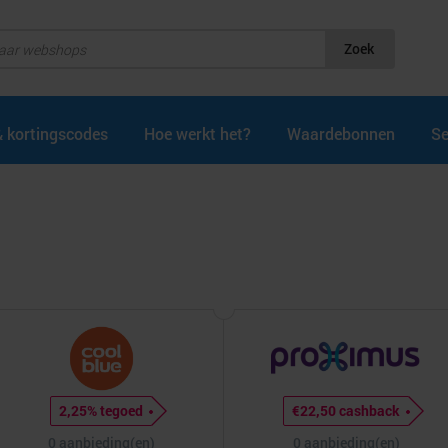
Zoek
& kortingscodes
Hoe werkt het?
Waardebonnen
Se
2,25% tegoed
€22,50 cashback
0 aanbieding(en)
0 aanbieding(en)