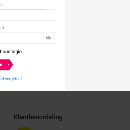
Geekbuying
6,40%
Media markt
1,50%
Proximus
€ 22,50
Simpel
€ 15,00
Klantbeoordeling