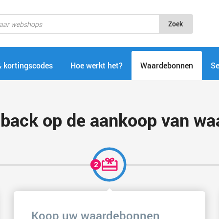
Zoek
& kortingscodes
Hoe werkt het?
Waardebonnen
Se
hback op de aankoop van w
Koop uw waardebonnen