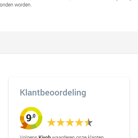
tbonden worden.
Klantbeoordeling
9
,0
Volgens
Kiyoh
waarderen onze klanten