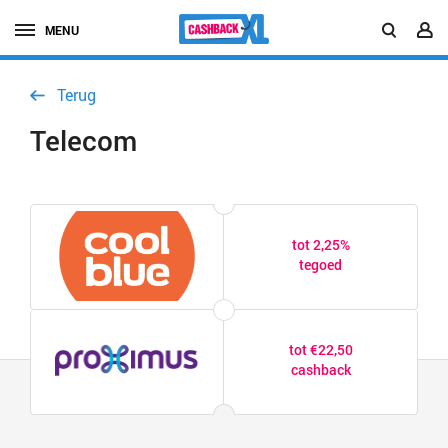
MENU
Terug
Telecom
tot 2,25%
tegoed
tot €22,50
cashback