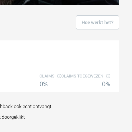
Hoe werkt het?
CLAIMS
CLAIMS TOEGEWEZEN
0%
0%
shback ook echt ontvangt
 doorgeklikt