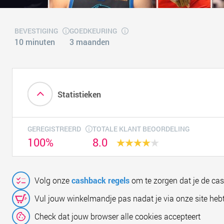
BEVESTIGING
GOEDKEURING
10 minuten
3 maanden
Statistieken
GEREGISTREERD
TOTALE KLANT BEOORDELING
100%
8.0
Volg onze
cashback regels
om te zorgen dat je de ca
Vul jouw winkelmandje pas nadat je via onze site hebt
Check dat jouw browser alle cookies accepteert