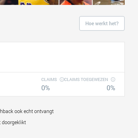
Hoe werkt het?
CLAIMS
CLAIMS TOEGEWEZEN
0%
0%
shback ook echt ontvangt
 doorgeklikt