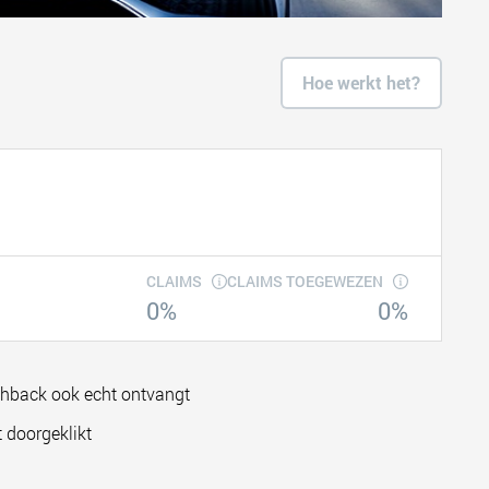
Hoe werkt het?
CLAIMS
CLAIMS TOEGEWEZEN
0%
0%
shback ook echt ontvangt
 doorgeklikt