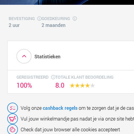
BEVESTIGING
GOEDKEURING
2 uur
2 maanden
Statistieken
GEREGISTREERD
TOTALE KLANT BEOORDELING
100%
8.0
Volg onze
cashback regels
om te zorgen dat je de ca
Vul jouw winkelmandje pas nadat je via onze site hebt
Check dat jouw browser alle cookies accepteert