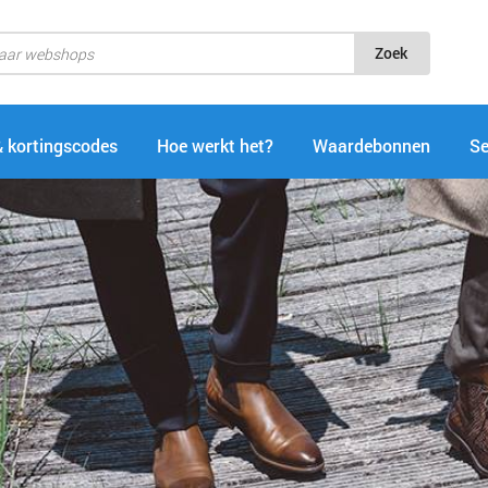
Zoek
& kortingscodes
Hoe werkt het?
Waardebonnen
Se