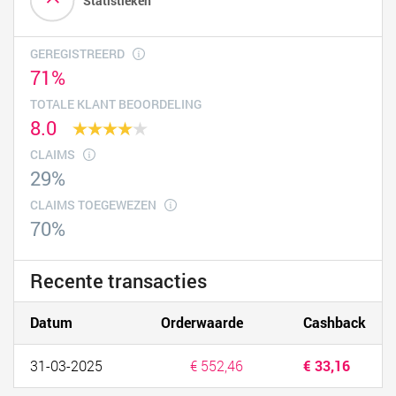
Statistieken
GEREGISTREERD
71%
TOTALE KLANT BEOORDELING
8.0
CLAIMS
29%
CLAIMS TOEGEWEZEN
70%
Recente transacties
Datum
Orderwaarde
Cashback
31-03-2025
€ 552,46
€ 33,16