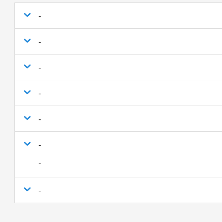
-
-
-
-
-
-
-
-