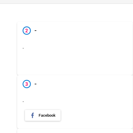
-
2
-
-
3
-
Facebook