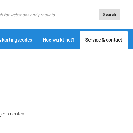
Search
& kortingscodes
Hoe werkt het?
Service & contact
geen content.