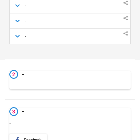
-
-
-
-
2
-
-
3
-
Facebook