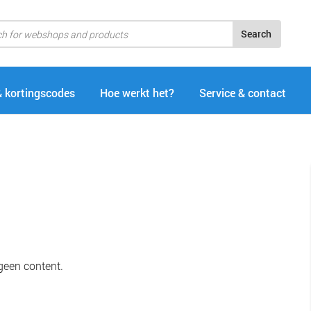
Search
& kortingscodes
Hoe werkt het?
Service & contact
geen content.