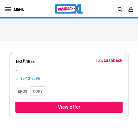
MENU
15% cashback
-
till 30-12-2096
EROS
COPY
View offer