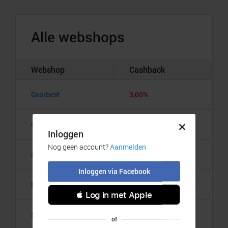
Alle webshops
Webshop
Cashback
Gearbest
3,00%
Groupon
45,00%
iBood
4,00%
Mini in the box
10,00%
Stuntpakker.nl
7,00%