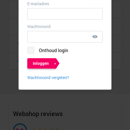
Telsell
Tripper
5,50%
Velleman Deals
3,15%
Wowcher
8,00%
Webshop reviews