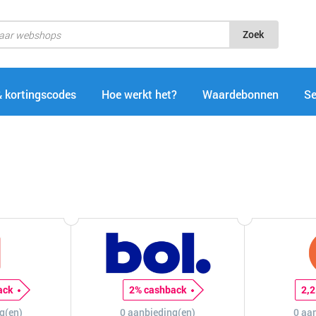
Zoek
& kortingscodes
Hoe werkt het?
Waardebonnen
Se
ack
2% cashback
2,
g(en)
0 aanbieding(en)
0 aa