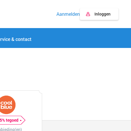
Aanmelden
Inloggen
rvice & contact
25% tegoed
nbieding(en)